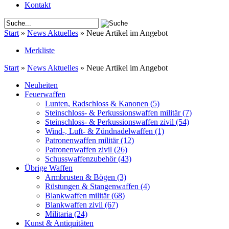
Kontakt
Start
»
News Aktuelles
»
Neue Artikel im Angebot
Merkliste
Start
»
News Aktuelles
»
Neue Artikel im Angebot
Neuheiten
Feuerwaffen
Lunten, Radschloss & Kanonen
(5)
Steinschloss- & Perkussionswaffen militär
(7)
Steinschloss- & Perkussionswaffen zivil
(54)
Wind-, Luft- & Zündnadelwaffen
(1)
Patronenwaffen militär
(12)
Patronenwaffen zivil
(26)
Schusswaffenzubehör
(43)
Übrige Waffen
Armbrusten & Bögen
(3)
Rüstungen & Stangenwaffen
(4)
Blankwaffen militär
(68)
Blankwaffen zivil
(67)
Militaria
(24)
Kunst & Antiquitäten