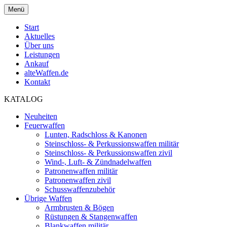
Menü
Start
Aktuelles
Über uns
Leistungen
Ankauf
alteWaffen.de
Kontakt
KATALOG
Neuheiten
Feuerwaffen
Lunten, Radschloss & Kanonen
Steinschloss- & Perkussionswaffen militär
Steinschloss- & Perkussionswaffen zivil
Wind-, Luft- & Zündnadelwaffen
Patronenwaffen militär
Patronenwaffen zivil
Schusswaffenzubehör
Übrige Waffen
Armbrusten & Bögen
Rüstungen & Stangenwaffen
Blankwaffen militär