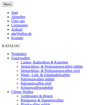
Menü
Start
Aktuelles
Über uns
Leistungen
Ankauf
alteWaffen.de
Kontakt
KATALOG
Neuheiten
Feuerwaffen
Lunten, Radschloss & Kanonen
Steinschloss- & Perkussionswaffen militär
Steinschloss- & Perkussionswaffen zivil
Wind-, Luft- & Zündnadelwaffen
Patronenwaffen militär
Patronenwaffen zivil
Schusswaffenzubehör
Übrige Waffen
Armbrusten & Bögen
Rüstungen & Stangenwaffen
Blankwaffen militär