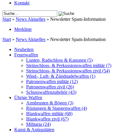
Kontakt
Start
»
News Aktuelles
»
Newsletter Spam-Information
Merkliste
Start
»
News Aktuelles
»
Newsletter Spam-Information
Neuheiten
Feuerwaffen
Lunten, Radschloss & Kanonen
(5)
Steinschloss- & Perkussionswaffen militär
(7)
Steinschloss- & Perkussionswaffen zivil
(54)
Wind-, Luft- & Zündnadelwaffen
(1)
Patronenwaffen militär
(12)
Patronenwaffen zivil
(26)
Schusswaffenzubehör
(43)
Übrige Waffen
Armbrusten & Bögen
(3)
Rüstungen & Stangenwaffen
(4)
Blankwaffen militär
(68)
Blankwaffen zivil
(67)
Militaria
(24)
Kunst & Antiquitäten