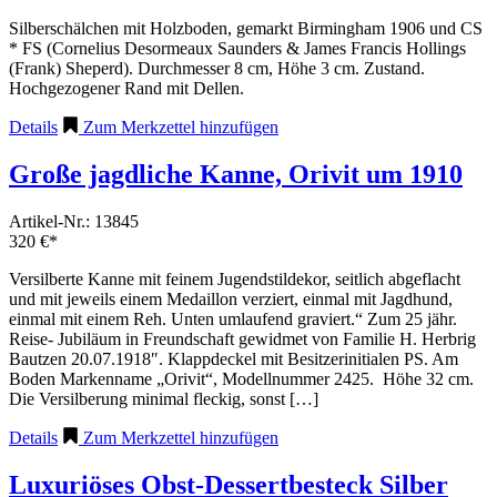
Silberschälchen mit Holzboden, gemarkt Birmingham 1906 und CS
* FS (Cornelius Desormeaux Saunders & James Francis Hollings
(Frank) Sheperd). Durchmesser 8 cm, Höhe 3 cm. Zustand.
Hochgezogener Rand mit Dellen.
Details
Zum Merkzettel hinzufügen
Große jagdliche Kanne, Orivit um 1910
Artikel-Nr.: 13845
320 €*
Versilberte Kanne mit feinem Jugendstildekor, seitlich abgeflacht
und mit jeweils einem Medaillon verziert, einmal mit Jagdhund,
einmal mit einem Reh. Unten umlaufend graviert.“ Zum 25 jähr.
Reise- Jubiläum in Freundschaft gewidmet von Familie H. Herbrig
Bautzen 20.07.1918″. Klappdeckel mit Besitzerinitialen PS. Am
Boden Markenname „Orivit“, Modellnummer 2425. Höhe 32 cm.
Die Versilberung minimal fleckig, sonst […]
Details
Zum Merkzettel hinzufügen
Luxuriöses Obst-Dessertbesteck Silber