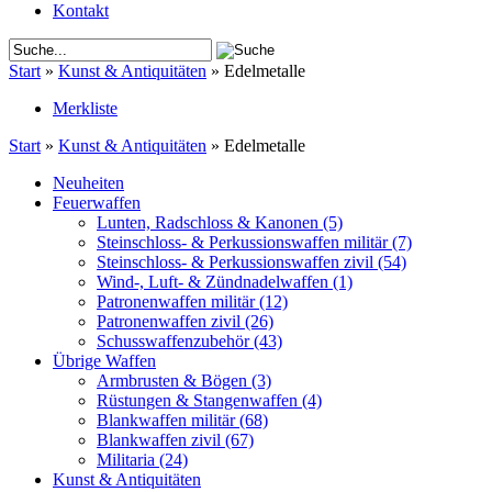
Kontakt
Start
»
Kunst & Antiquitäten
»
Edelmetalle
Merkliste
Start
»
Kunst & Antiquitäten
»
Edelmetalle
Neuheiten
Feuerwaffen
Lunten, Radschloss & Kanonen
(5)
Steinschloss- & Perkussionswaffen militär
(7)
Steinschloss- & Perkussionswaffen zivil
(54)
Wind-, Luft- & Zündnadelwaffen
(1)
Patronenwaffen militär
(12)
Patronenwaffen zivil
(26)
Schusswaffenzubehör
(43)
Übrige Waffen
Armbrusten & Bögen
(3)
Rüstungen & Stangenwaffen
(4)
Blankwaffen militär
(68)
Blankwaffen zivil
(67)
Militaria
(24)
Kunst & Antiquitäten