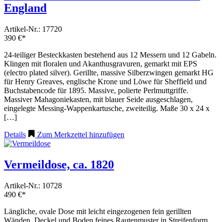
England
Artikel-Nr.: 17720
390 €*
24-teiliger Besteckkasten bestehend aus 12 Messern und 12 Gabeln.
Klingen mit floralen und Akanthusgravuren, gemarkt mit EPS
(electro plated silver). Gerillte, massive Silberzwingen gemarkt HG
für Henry Greaves, englische Krone und Löwe für Sheffield und
Buchstabencode für 1895. Massive, polierte Perlmuttgriffe.
Massiver Mahagoniekasten, mit blauer Seide ausgeschlagen,
eingelegte Messing-Wappenkartusche, zweiteilig. Maße 30 x 24 x
[…]
Details
Zum Merkzettel hinzufügen
Vermeildose, ca. 1820
Artikel-Nr.: 10728
490 €*
Längliche, ovale Dose mit leicht eingezogenen fein gerillten
Wänden. Deckel und Boden feines Rautenmuster in Streifenform.