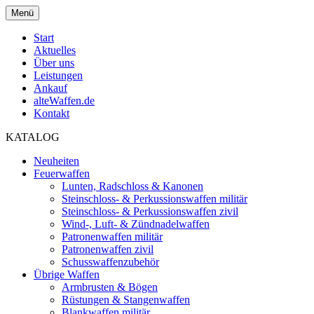
Menü
Start
Aktuelles
Über uns
Leistungen
Ankauf
alteWaffen.de
Kontakt
KATALOG
Neuheiten
Feuerwaffen
Lunten, Radschloss & Kanonen
Steinschloss- & Perkussionswaffen militär
Steinschloss- & Perkussionswaffen zivil
Wind-, Luft- & Zündnadelwaffen
Patronenwaffen militär
Patronenwaffen zivil
Schusswaffenzubehör
Übrige Waffen
Armbrusten & Bögen
Rüstungen & Stangenwaffen
Blankwaffen militär