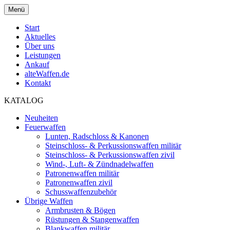
Menü
Start
Aktuelles
Über uns
Leistungen
Ankauf
alteWaffen.de
Kontakt
KATALOG
Neuheiten
Feuerwaffen
Lunten, Radschloss & Kanonen
Steinschloss- & Perkussionswaffen militär
Steinschloss- & Perkussionswaffen zivil
Wind-, Luft- & Zündnadelwaffen
Patronenwaffen militär
Patronenwaffen zivil
Schusswaffenzubehör
Übrige Waffen
Armbrusten & Bögen
Rüstungen & Stangenwaffen
Blankwaffen militär