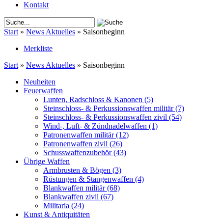
Kontakt
Start
»
News Aktuelles
»
Saisonbeginn
Merkliste
Start
»
News Aktuelles
»
Saisonbeginn
Neuheiten
Feuerwaffen
Lunten, Radschloss & Kanonen
(5)
Steinschloss- & Perkussionswaffen militär
(7)
Steinschloss- & Perkussionswaffen zivil
(54)
Wind-, Luft- & Zündnadelwaffen
(1)
Patronenwaffen militär
(12)
Patronenwaffen zivil
(26)
Schusswaffenzubehör
(43)
Übrige Waffen
Armbrusten & Bögen
(3)
Rüstungen & Stangenwaffen
(4)
Blankwaffen militär
(68)
Blankwaffen zivil
(67)
Militaria
(24)
Kunst & Antiquitäten