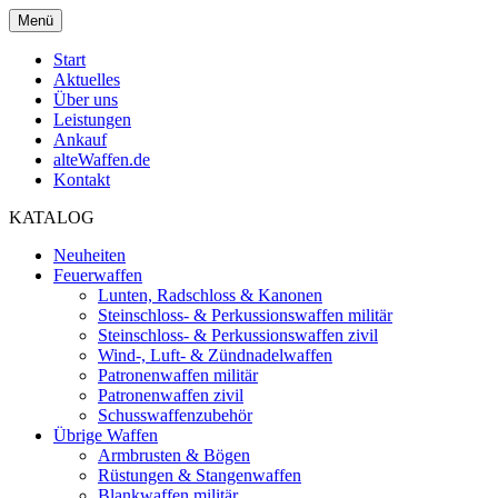
Menü
Start
Aktuelles
Über uns
Leistungen
Ankauf
alteWaffen.de
Kontakt
KATALOG
Neuheiten
Feuerwaffen
Lunten, Radschloss & Kanonen
Steinschloss- & Perkussionswaffen militär
Steinschloss- & Perkussionswaffen zivil
Wind-, Luft- & Zündnadelwaffen
Patronenwaffen militär
Patronenwaffen zivil
Schusswaffenzubehör
Übrige Waffen
Armbrusten & Bögen
Rüstungen & Stangenwaffen
Blankwaffen militär