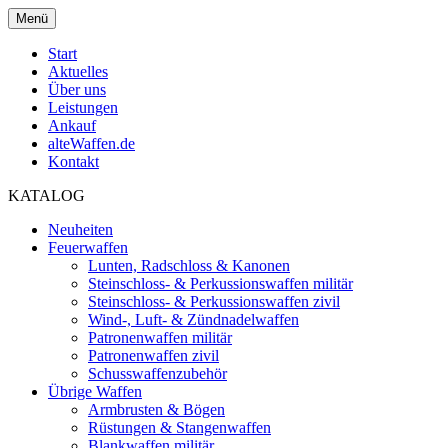
Menü
Start
Aktuelles
Über uns
Leistungen
Ankauf
alteWaffen.de
Kontakt
KATALOG
Neuheiten
Feuerwaffen
Lunten, Radschloss & Kanonen
Steinschloss- & Perkussionswaffen militär
Steinschloss- & Perkussionswaffen zivil
Wind-, Luft- & Zündnadelwaffen
Patronenwaffen militär
Patronenwaffen zivil
Schusswaffenzubehör
Übrige Waffen
Armbrusten & Bögen
Rüstungen & Stangenwaffen
Blankwaffen militär