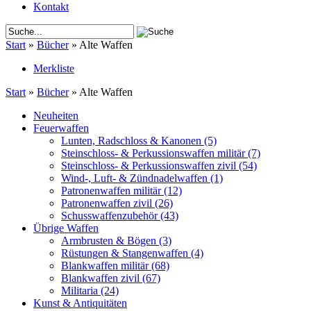
Kontakt
Start
»
Bücher
»
Alte Waffen
Merkliste
Start
»
Bücher
»
Alte Waffen
Neuheiten
Feuerwaffen
Lunten, Radschloss & Kanonen
(5)
Steinschloss- & Perkussionswaffen militär
(7)
Steinschloss- & Perkussionswaffen zivil
(54)
Wind-, Luft- & Zündnadelwaffen
(1)
Patronenwaffen militär
(12)
Patronenwaffen zivil
(26)
Schusswaffenzubehör
(43)
Übrige Waffen
Armbrusten & Bögen
(3)
Rüstungen & Stangenwaffen
(4)
Blankwaffen militär
(68)
Blankwaffen zivil
(67)
Militaria
(24)
Kunst & Antiquitäten