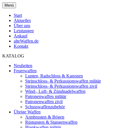
Menü
Start
Aktuelles
Über uns
Leistungen
Ankauf
alteWaffen.de
Kontakt
KATALOG
Neuheiten
Feuerwaffen
Lunten, Radschloss & Kanonen
Steinschloss- & Perkussionswaffen militär
Steinschloss- & Perkussionswaffen zivil
Wind-, Luft- & Zündnadelwaffen
Patronenwaffen militär
Patronenwaffen zivil
Schusswaffenzubehör
Übrige Waffen
Armbrusten & Bögen
Rüstungen & Stangenwaffen
Blankwaffen militär