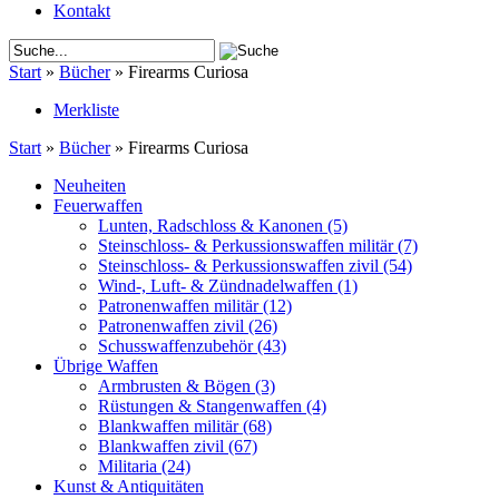
Kontakt
Start
»
Bücher
»
Firearms Curiosa
Merkliste
Start
»
Bücher
»
Firearms Curiosa
Neuheiten
Feuerwaffen
Lunten, Radschloss & Kanonen
(5)
Steinschloss- & Perkussionswaffen militär
(7)
Steinschloss- & Perkussionswaffen zivil
(54)
Wind-, Luft- & Zündnadelwaffen
(1)
Patronenwaffen militär
(12)
Patronenwaffen zivil
(26)
Schusswaffenzubehör
(43)
Übrige Waffen
Armbrusten & Bögen
(3)
Rüstungen & Stangenwaffen
(4)
Blankwaffen militär
(68)
Blankwaffen zivil
(67)
Militaria
(24)
Kunst & Antiquitäten