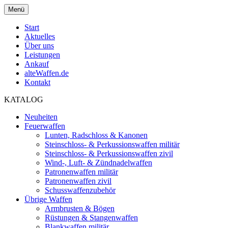
Menü
Start
Aktuelles
Über uns
Leistungen
Ankauf
alteWaffen.de
Kontakt
KATALOG
Neuheiten
Feuerwaffen
Lunten, Radschloss & Kanonen
Steinschloss- & Perkussionswaffen militär
Steinschloss- & Perkussionswaffen zivil
Wind-, Luft- & Zündnadelwaffen
Patronenwaffen militär
Patronenwaffen zivil
Schusswaffenzubehör
Übrige Waffen
Armbrusten & Bögen
Rüstungen & Stangenwaffen
Blankwaffen militär