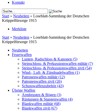
Kontakt
Start
»
Neuheiten
»
Loseblatt-Sammlung der Deutschen
Krüppelfürsorge 1915
Merkliste
Start
»
Neuheiten
»
Loseblatt-Sammlung der Deutschen
Krüppelfürsorge 1915
Neuheiten
Feuerwaffen
Lunten, Radschloss & Kanonen
(5)
Steinschloss- & Perkussionswaffen militär
(7)
Steinschloss- & Perkussionswaffen zivil
(54)
Wind-, Luft- & Zündnadelwaffen
(1)
Patronenwaffen militär
(12)
Patronenwaffen zivil
(26)
Schusswaffenzubehör
(43)
Übrige Waffen
Armbrusten & Bögen
(3)
Rüstungen & Stangenwaffen
(4)
Blankwaffen militär
(68)
Blankwaffen zivil
(67)