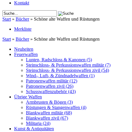
Kontakt
Start
»
Bücher
»
Schöne alte Waffen und Rüstungen
Merkliste
Start
»
Bücher
»
Schöne alte Waffen und Rüstungen
Neuheiten
Feuerwaffen
Lunten, Radschloss & Kanonen
(5)
Steinschloss- & Perkussionswaffen militär
(7)
Steinschloss- & Perkussionswaffen zivil
(54)
Wind-, Luft- & Zündnadelwaffen
(1)
Patronenwaffen militär
(12)
Patronenwaffen zivil
(26)
Schusswaffenzubehör
(43)
Übrige Waffen
Armbrusten & Bögen
(3)
Rüstungen & Stangenwaffen
(4)
Blankwaffen militär
(68)
Blankwaffen zivil
(67)
Militaria
(24)
Kunst & Antiquitäten