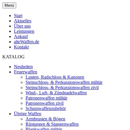
Menü
Start
Aktuelles
Über uns
Leistungen
Ankauf
alteWaffen.de
Kontakt
KATALOG
Neuheiten
Feuerwaffen
Lunten, Radschloss & Kanonen
Steinschloss- & Perkussionswaffen militär
Steinschloss- & Perkussionswaffen zivil
Wind-, Luft- & Zündnadelwaffen
Patronenwaffen militär
Patronenwaffen zivil
Schusswaffenzubehör
Übrige Waffen
Armbrusten & Bögen
Rüstungen & Stangenwaffen
Blankwaffen militär