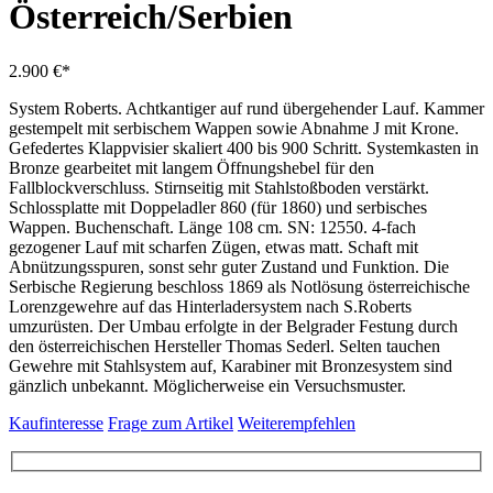
Österreich/Serbien
2.900 €*
System Roberts. Achtkantiger auf rund übergehender Lauf. Kammer
gestempelt mit serbischem Wappen sowie Abnahme J mit Krone.
Gefedertes Klappvisier skaliert 400 bis 900 Schritt. Systemkasten in
Bronze gearbeitet mit langem Öffnungshebel für den
Fallblockverschluss. Stirnseitig mit Stahlstoßboden verstärkt.
Schlossplatte mit Doppeladler 860 (für 1860) und serbisches
Wappen. Buchenschaft. Länge 108 cm. SN: 12550. 4-fach
gezogener Lauf mit scharfen Zügen, etwas matt. Schaft mit
Abnützungsspuren, sonst sehr guter Zustand und Funktion. Die
Serbische Regierung beschloss 1869 als Notlösung österreichische
Lorenzgewehre auf das Hinterladersystem nach S.Roberts
umzurüsten. Der Umbau erfolgte in der Belgrader Festung durch
den österreichischen Hersteller Thomas Sederl. Selten tauchen
Gewehre mit Stahlsystem auf, Karabiner mit Bronzesystem sind
gänzlich unbekannt. Möglicherweise ein Versuchsmuster.
Kaufinteresse
Frage zum Artikel
Weiterempfehlen