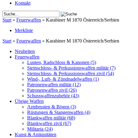
Kontakt
Start
»
Feuerwaffen
»
Karabiner M 1870 Österreich/Serbien
Merkliste
Start
»
Feuerwaffen
»
Karabiner M 1870 Österreich/Serbien
Neuheiten
Feuerwaffen
Lunten, Radschloss & Kanonen
(5)
Steinschloss- & Perkussionswaffen militär
(7)
Steinschloss- & Perkussionswaffen zivil
(54)
Wind-, Luft- & Zündnadelwaffen
(1)
Patronenwaffen militär
(12)
Patronenwaffen zivil
(26)
Schusswaffenzubehör
(43)
Übrige Waffen
Armbrusten & Bögen
(3)
Rüstungen & Stangenwaffen
(4)
Blankwaffen militär
(68)
Blankwaffen zivil
(67)
Militaria
(24)
Kunst & Antiquitäten