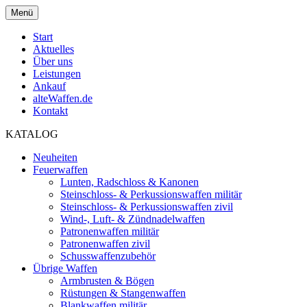
Menü
Start
Aktuelles
Über uns
Leistungen
Ankauf
alteWaffen.de
Kontakt
KATALOG
Neuheiten
Feuerwaffen
Lunten, Radschloss & Kanonen
Steinschloss- & Perkussionswaffen militär
Steinschloss- & Perkussionswaffen zivil
Wind-, Luft- & Zündnadelwaffen
Patronenwaffen militär
Patronenwaffen zivil
Schusswaffenzubehör
Übrige Waffen
Armbrusten & Bögen
Rüstungen & Stangenwaffen
Blankwaffen militär