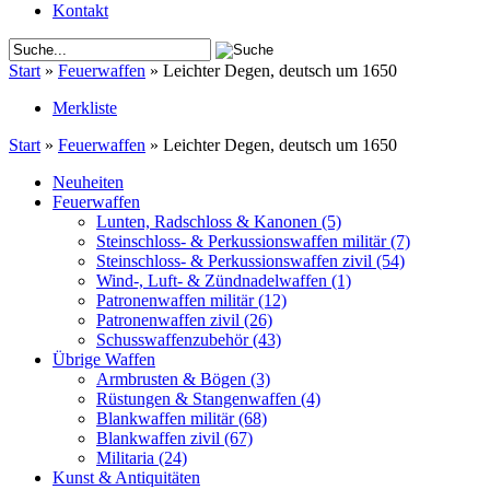
Kontakt
Start
»
Feuerwaffen
»
Leichter Degen, deutsch um 1650
Merkliste
Start
»
Feuerwaffen
»
Leichter Degen, deutsch um 1650
Neuheiten
Feuerwaffen
Lunten, Radschloss & Kanonen
(5)
Steinschloss- & Perkussionswaffen militär
(7)
Steinschloss- & Perkussionswaffen zivil
(54)
Wind-, Luft- & Zündnadelwaffen
(1)
Patronenwaffen militär
(12)
Patronenwaffen zivil
(26)
Schusswaffenzubehör
(43)
Übrige Waffen
Armbrusten & Bögen
(3)
Rüstungen & Stangenwaffen
(4)
Blankwaffen militär
(68)
Blankwaffen zivil
(67)
Militaria
(24)
Kunst & Antiquitäten