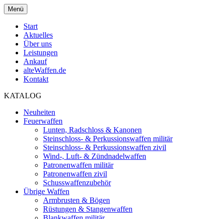
Menü
Start
Aktuelles
Über uns
Leistungen
Ankauf
alteWaffen.de
Kontakt
KATALOG
Neuheiten
Feuerwaffen
Lunten, Radschloss & Kanonen
Steinschloss- & Perkussionswaffen militär
Steinschloss- & Perkussionswaffen zivil
Wind-, Luft- & Zündnadelwaffen
Patronenwaffen militär
Patronenwaffen zivil
Schusswaffenzubehör
Übrige Waffen
Armbrusten & Bögen
Rüstungen & Stangenwaffen
Blankwaffen militär