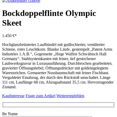
Bockdoppelflinte Olympic
Skeet
1.450 €*
Hochglanzbrüniertes Laufbündel mit guillochierter, ventilierter
Schiene, rotes Leuchtkorn. Blanke Läufe, gestempelt „Patent Arms
Industries 1.A.B.“, Gegenseite „Hege Waffen Schwäbisch Hall
Germany“. Stahlsystemkasten mit feiner, tief gestochener
Laubwerksgravur in Luxusausführung. Durchbrochen gearbeiteter,
gravierter Öffnungshebel, Öffnungsdrücker mit goldeingelegtem
Warenzeichen. Gemaserter Nussbaumschaft mit feiner Fischhaut.
Vergoldeter Einabzug, der durch den Rückstoß umschaltet. Länge
111 cm, Lauflänge 68 cm, Abzugsabstand 35,5 cm. Hervorragender
Zustand.
Kaufinteresse
Frage zum Artikel
Weiterempfehlen
Ihr Name