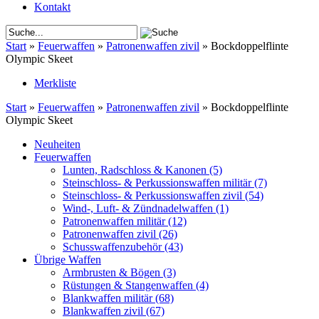
Kontakt
Start
»
Feuerwaffen
»
Patronenwaffen zivil
»
Bockdoppelflinte
Olympic Skeet
Merkliste
Start
»
Feuerwaffen
»
Patronenwaffen zivil
»
Bockdoppelflinte
Olympic Skeet
Neuheiten
Feuerwaffen
Lunten, Radschloss & Kanonen
(5)
Steinschloss- & Perkussionswaffen militär
(7)
Steinschloss- & Perkussionswaffen zivil
(54)
Wind-, Luft- & Zündnadelwaffen
(1)
Patronenwaffen militär
(12)
Patronenwaffen zivil
(26)
Schusswaffenzubehör
(43)
Übrige Waffen
Armbrusten & Bögen
(3)
Rüstungen & Stangenwaffen
(4)
Blankwaffen militär
(68)
Blankwaffen zivil
(67)