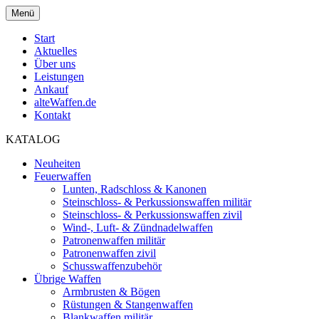
Menü
Start
Aktuelles
Über uns
Leistungen
Ankauf
alteWaffen.de
Kontakt
KATALOG
Neuheiten
Feuerwaffen
Lunten, Radschloss & Kanonen
Steinschloss- & Perkussionswaffen militär
Steinschloss- & Perkussionswaffen zivil
Wind-, Luft- & Zündnadelwaffen
Patronenwaffen militär
Patronenwaffen zivil
Schusswaffenzubehör
Übrige Waffen
Armbrusten & Bögen
Rüstungen & Stangenwaffen
Blankwaffen militär