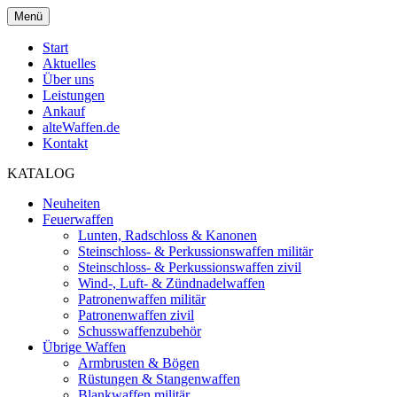
Menü
Start
Aktuelles
Über uns
Leistungen
Ankauf
alteWaffen.de
Kontakt
KATALOG
Neuheiten
Feuerwaffen
Lunten, Radschloss & Kanonen
Steinschloss- & Perkussionswaffen militär
Steinschloss- & Perkussionswaffen zivil
Wind-, Luft- & Zündnadelwaffen
Patronenwaffen militär
Patronenwaffen zivil
Schusswaffenzubehör
Übrige Waffen
Armbrusten & Bögen
Rüstungen & Stangenwaffen
Blankwaffen militär