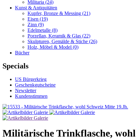
Militaria
(24)
Kunst & Antiquitäten
Kupfer, Bronze & Messing
(21)
Eisen
(19)
Zinn
(9)
Edelmetalle
(8)
Porzellan, Keramik & Glas
(22)
Skulpturen, Gemälde & Stiche
(26)
Holz, Möbel & Model
(0)
Bücher
Specials
US Bürgerkrieg
Geschenkgutscheine
Newsletter
Kundenstimmen
Militärische Trinkflasche, wohl