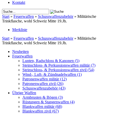
Kontakt
Start
»
Feuerwaffen
»
Schusswaffenzubehör
»
Militärische
Trinkflasche, wohl Schweiz Mitte 19.Jh.
Merkliste
Start
»
Feuerwaffen
»
Schusswaffenzubehör
»
Militärische
Trinkflasche, wohl Schweiz Mitte 19.Jh.
Neuheiten
Feuerwaffen
Lunten, Radschloss & Kanonen
(5)
Steinschloss- & Perkussionswaffen militär
(7)
Steinschloss- & Perkussionswaffen zivil
(54)
Wind-, Luft- & Zündnadelwaffen
(1)
Patronenwaffen militär
(12)
Patronenwaffen zivil
(26)
Schusswaffenzubehör
(43)
Übrige Waffen
Armbrusten & Bögen
(3)
Rüstungen & Stangenwaffen
(4)
Blankwaffen militär
(68)
Blankwaffen zivil
(67)