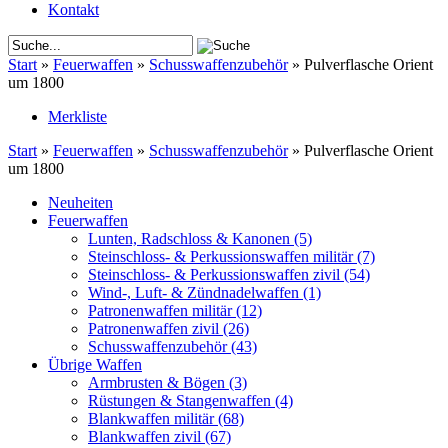
Kontakt
Start
»
Feuerwaffen
»
Schusswaffenzubehör
»
Pulverflasche Orient
um 1800
Merkliste
Start
»
Feuerwaffen
»
Schusswaffenzubehör
»
Pulverflasche Orient
um 1800
Neuheiten
Feuerwaffen
Lunten, Radschloss & Kanonen
(5)
Steinschloss- & Perkussionswaffen militär
(7)
Steinschloss- & Perkussionswaffen zivil
(54)
Wind-, Luft- & Zündnadelwaffen
(1)
Patronenwaffen militär
(12)
Patronenwaffen zivil
(26)
Schusswaffenzubehör
(43)
Übrige Waffen
Armbrusten & Bögen
(3)
Rüstungen & Stangenwaffen
(4)
Blankwaffen militär
(68)
Blankwaffen zivil
(67)