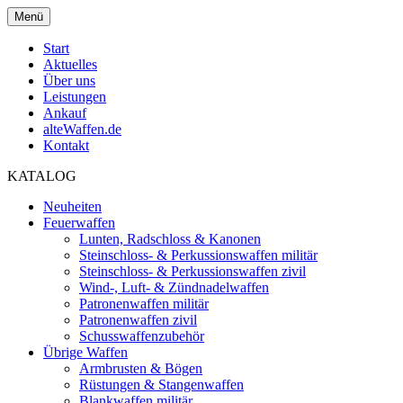
Menü
Start
Aktuelles
Über uns
Leistungen
Ankauf
alteWaffen.de
Kontakt
KATALOG
Neuheiten
Feuerwaffen
Lunten, Radschloss & Kanonen
Steinschloss- & Perkussionswaffen militär
Steinschloss- & Perkussionswaffen zivil
Wind-, Luft- & Zündnadelwaffen
Patronenwaffen militär
Patronenwaffen zivil
Schusswaffenzubehör
Übrige Waffen
Armbrusten & Bögen
Rüstungen & Stangenwaffen
Blankwaffen militär