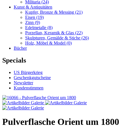
Militaria
(24)
Kunst & Antiquitäten
Kupfer, Bronze & Messing
(21)
Eisen
(19)
Zinn
(9)
Edelmetalle
(8)
Porzellan, Keramik & Glas
(22)
Skulpturen, Gemälde & Stiche
(26)
Holz, Möbel & Model
(0)
Bücher
Specials
US Bürgerkrieg
Geschenkgutscheine
Newsletter
Kundenstimmen
Pulverflasche Orient um 1800