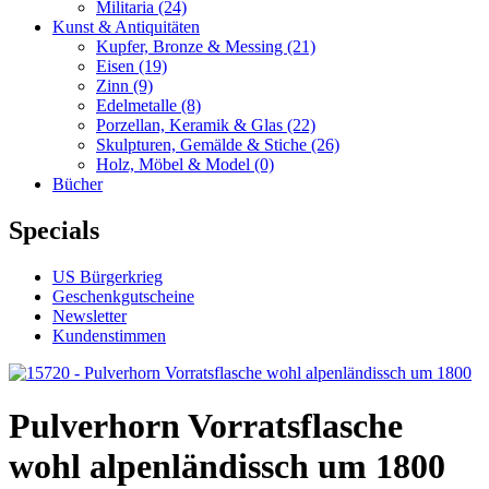
Militaria
(24)
Kunst & Antiquitäten
Kupfer, Bronze & Messing
(21)
Eisen
(19)
Zinn
(9)
Edelmetalle
(8)
Porzellan, Keramik & Glas
(22)
Skulpturen, Gemälde & Stiche
(26)
Holz, Möbel & Model
(0)
Bücher
Specials
US Bürgerkrieg
Geschenkgutscheine
Newsletter
Kundenstimmen
Pulverhorn Vorratsflasche
wohl alpenländissch um 1800