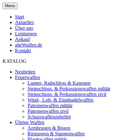
Menü
Start
Aktuelles
Über uns
Leistungen
Ankauf
alteWaffen.de
Kontakt
KATALOG
Neuheiten
Feuerwaffen
Lunten, Radschloss & Kanonen
Steinschloss- & Perkussionswaffen militär
Steinschloss- & Perkussionswaffen zivil
Wind-, Luft- & Zündnadelwaffen
Patronenwaffen militär
Patronenwaffen zivil
Schusswaffenzubehör
Übrige Waffen
Armbrusten & Bögen
Rüstungen & Stangenwaffen
Blankwaffen militär