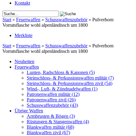
Kontakt
Start
»
Feuerwaffen
»
Schusswaffenzubehör
»
Pulverhorn
Vorratsflasche wohl alpenländissch um 1800
Merkliste
Start
»
Feuerwaffen
»
Schusswaffenzubehör
»
Pulverhorn
Vorratsflasche wohl alpenländissch um 1800
Neuheiten
Feuerwaffen
Lunten, Radschloss & Kanonen
(5)
Steinschloss- & Perkussionswaffen militär
(7)
Steinschloss- & Perkussionswaffen zivil
(54)
Wind-, Luft- & Zündnadelwaffen
(1)
Patronenwaffen militär
(12)
Patronenwaffen zivil
(26)
Schusswaffenzubehör
(43)
Übrige Waffen
Armbrusten & Bögen
(3)
Rüstungen & Stangenwaffen
(4)
Blankwaffen militär
(68)
Blankwaffen zivil
(67)