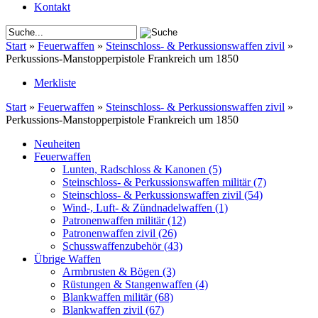
Kontakt
Start
»
Feuerwaffen
»
Steinschloss- & Perkussionswaffen zivil
»
Perkussions-Manstopperpistole Frankreich um 1850
Merkliste
Start
»
Feuerwaffen
»
Steinschloss- & Perkussionswaffen zivil
»
Perkussions-Manstopperpistole Frankreich um 1850
Neuheiten
Feuerwaffen
Lunten, Radschloss & Kanonen
(5)
Steinschloss- & Perkussionswaffen militär
(7)
Steinschloss- & Perkussionswaffen zivil
(54)
Wind-, Luft- & Zündnadelwaffen
(1)
Patronenwaffen militär
(12)
Patronenwaffen zivil
(26)
Schusswaffenzubehör
(43)
Übrige Waffen
Armbrusten & Bögen
(3)
Rüstungen & Stangenwaffen
(4)
Blankwaffen militär
(68)
Blankwaffen zivil
(67)