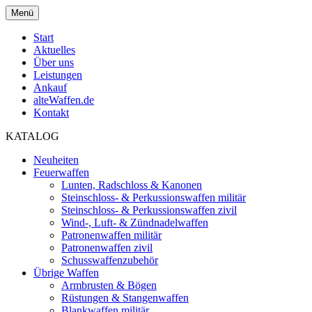
Menü
Start
Aktuelles
Über uns
Leistungen
Ankauf
alteWaffen.de
Kontakt
KATALOG
Neuheiten
Feuerwaffen
Lunten, Radschloss & Kanonen
Steinschloss- & Perkussionswaffen militär
Steinschloss- & Perkussionswaffen zivil
Wind-, Luft- & Zündnadelwaffen
Patronenwaffen militär
Patronenwaffen zivil
Schusswaffenzubehör
Übrige Waffen
Armbrusten & Bögen
Rüstungen & Stangenwaffen
Blankwaffen militär