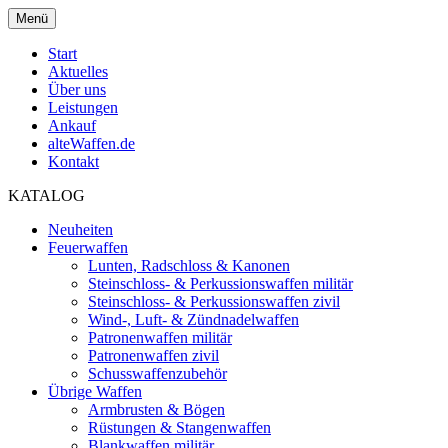
Menü
Start
Aktuelles
Über uns
Leistungen
Ankauf
alteWaffen.de
Kontakt
KATALOG
Neuheiten
Feuerwaffen
Lunten, Radschloss & Kanonen
Steinschloss- & Perkussionswaffen militär
Steinschloss- & Perkussionswaffen zivil
Wind-, Luft- & Zündnadelwaffen
Patronenwaffen militär
Patronenwaffen zivil
Schusswaffenzubehör
Übrige Waffen
Armbrusten & Bögen
Rüstungen & Stangenwaffen
Blankwaffen militär