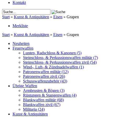
Kontakt
Start
»
Kunst & Antiquitäten
»
Eisen
»
Grapen
Merkliste
Start
»
Kunst & Antiquitäten
»
Eisen
»
Grapen
Neuheiten
Feuerwaffen
Lunten, Radschloss & Kanonen
(5)
Steinschloss- & Perkussionswaffen militär
(7)
Steinschloss- & Perkussionswaffen zivil
(54)
Wind-, Luft- & Zündnadelwaffen
(1)
Patronenwaffen militär
(12)
Patronenwaffen zivil
(26)
Schusswaffenzubehör
(43)
Übrige Waffen
Armbrusten & Bögen
(3)
Rüstungen & Stangenwaffen
(4)
Blankwaffen militär
(68)
Blankwaffen zivil
(67)
Militaria
(24)
Kunst & Antiquitäten