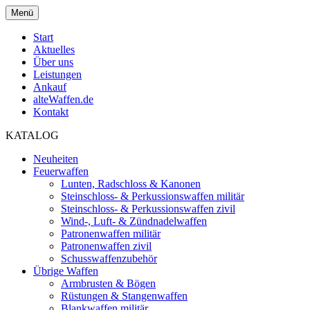
Menü
Start
Aktuelles
Über uns
Leistungen
Ankauf
alteWaffen.de
Kontakt
KATALOG
Neuheiten
Feuerwaffen
Lunten, Radschloss & Kanonen
Steinschloss- & Perkussionswaffen militär
Steinschloss- & Perkussionswaffen zivil
Wind-, Luft- & Zündnadelwaffen
Patronenwaffen militär
Patronenwaffen zivil
Schusswaffenzubehör
Übrige Waffen
Armbrusten & Bögen
Rüstungen & Stangenwaffen
Blankwaffen militär