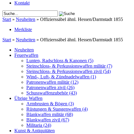
Kontakt
Start
»
Neuheiten
»
Offizierssäbel ähnl. Hessen/Darmstadt 1855
Merkliste
Start
»
Neuheiten
»
Offizierssäbel ähnl. Hessen/Darmstadt 1855
Neuheiten
Feuerwaffen
Lunten, Radschloss & Kanonen
(5)
Steinschloss- & Perkussionswaffen militär
(7)
Steinschloss- & Perkussionswaffen zivil
(54)
Wind-, Luft- & Zündnadelwaffen
(1)
Patronenwaffen militär
(12)
Patronenwaffen zivil
(26)
Schusswaffenzubehör
(43)
Übrige Waffen
Armbrusten & Bögen
(3)
Rüstungen & Stangenwaffen
(4)
Blankwaffen militär
(68)
Blankwaffen zivil
(67)
Militaria
(24)
Kunst & Antiquitäten