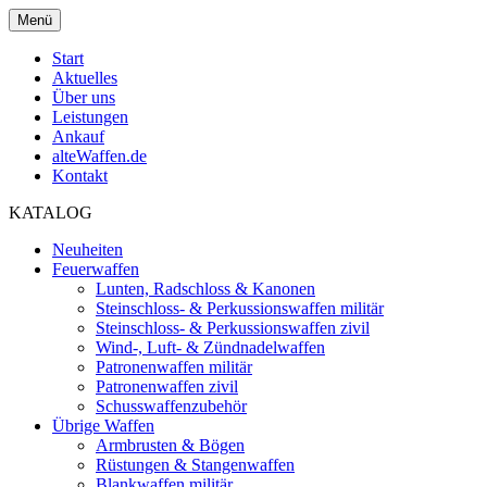
Menü
Start
Aktuelles
Über uns
Leistungen
Ankauf
alteWaffen.de
Kontakt
KATALOG
Neuheiten
Feuerwaffen
Lunten, Radschloss & Kanonen
Steinschloss- & Perkussionswaffen militär
Steinschloss- & Perkussionswaffen zivil
Wind-, Luft- & Zündnadelwaffen
Patronenwaffen militär
Patronenwaffen zivil
Schusswaffenzubehör
Übrige Waffen
Armbrusten & Bögen
Rüstungen & Stangenwaffen
Blankwaffen militär