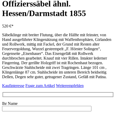
Offizierssäbel ähnl.
Hessen/Darmstadt 1855
520 €*
Säbelklinge mit breiter Flutung, über die Hälfte mit feinster, von
Hand ausgeführter Klingenätzung mit Waffenthrophäen, Girlanden
und Rollwerk, mittig mit Fackel, der Grund mit Resten alter
Feuervergoldung, Wurzel gestrempelt „F. Hörster Solingen“,
Gegenseite „Eisenhauer“. Das Eisengefäß mit Rollwerk
durchbrochen gearbeitet. Knauf mit vier Rillen. Intakter lederner
Fingerring. Der gerillte Holzgriff ist mit Rochenhaut bezogen.
Geschwärzte Stahlscheide mit zwei Tragringen. Länge 101 cm ,
Klingenlänge 87 cm. Stahlscheide im unteren Bereich beidseitig
Dellen, Degen sehr guter, getragener Zustand, Gefäß mit Patina.
Kaufinteresse
Frage zum Artikel
Weiterempfehlen
Ihr Name