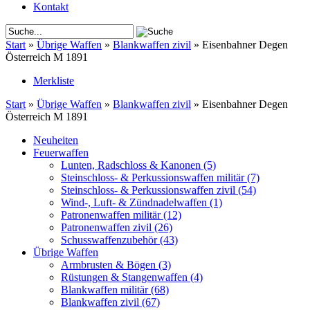
Kontakt
Start
»
Übrige Waffen
»
Blankwaffen zivil
»
Eisenbahner Degen
Österreich M 1891
Merkliste
Start
»
Übrige Waffen
»
Blankwaffen zivil
»
Eisenbahner Degen
Österreich M 1891
Neuheiten
Feuerwaffen
Lunten, Radschloss & Kanonen
(5)
Steinschloss- & Perkussionswaffen militär
(7)
Steinschloss- & Perkussionswaffen zivil
(54)
Wind-, Luft- & Zündnadelwaffen
(1)
Patronenwaffen militär
(12)
Patronenwaffen zivil
(26)
Schusswaffenzubehör
(43)
Übrige Waffen
Armbrusten & Bögen
(3)
Rüstungen & Stangenwaffen
(4)
Blankwaffen militär
(68)
Blankwaffen zivil
(67)