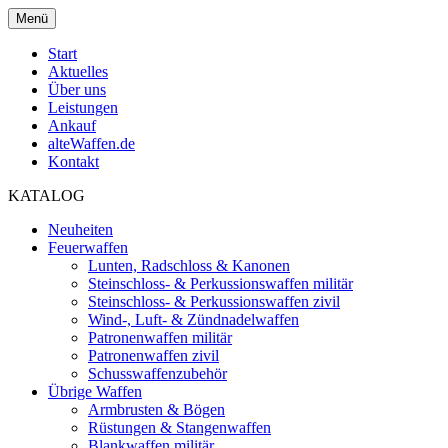
Menü
Start
Aktuelles
Über uns
Leistungen
Ankauf
alteWaffen.de
Kontakt
KATALOG
Neuheiten
Feuerwaffen
Lunten, Radschloss & Kanonen
Steinschloss- & Perkussionswaffen militär
Steinschloss- & Perkussionswaffen zivil
Wind-, Luft- & Zündnadelwaffen
Patronenwaffen militär
Patronenwaffen zivil
Schusswaffenzubehör
Übrige Waffen
Armbrusten & Bögen
Rüstungen & Stangenwaffen
Blankwaffen militär