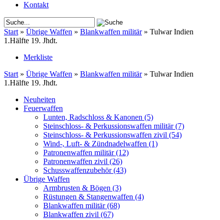
Kontakt
Start
»
Übrige Waffen
»
Blankwaffen militär
»
Tulwar Indien
1.Hälfte 19. Jhdt.
Merkliste
Start
»
Übrige Waffen
»
Blankwaffen militär
»
Tulwar Indien
1.Hälfte 19. Jhdt.
Neuheiten
Feuerwaffen
Lunten, Radschloss & Kanonen
(5)
Steinschloss- & Perkussionswaffen militär
(7)
Steinschloss- & Perkussionswaffen zivil
(54)
Wind-, Luft- & Zündnadelwaffen
(1)
Patronenwaffen militär
(12)
Patronenwaffen zivil
(26)
Schusswaffenzubehör
(43)
Übrige Waffen
Armbrusten & Bögen
(3)
Rüstungen & Stangenwaffen
(4)
Blankwaffen militär
(68)
Blankwaffen zivil
(67)