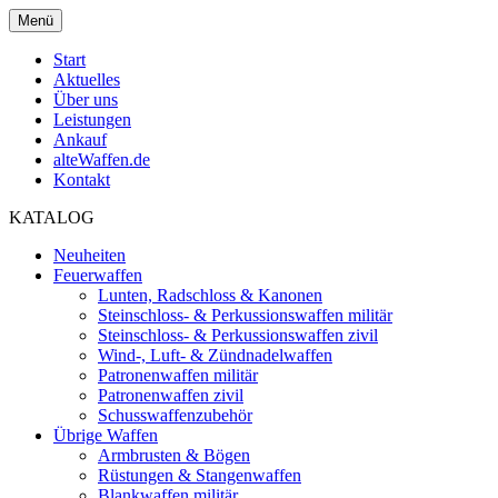
Menü
Start
Aktuelles
Über uns
Leistungen
Ankauf
alteWaffen.de
Kontakt
KATALOG
Neuheiten
Feuerwaffen
Lunten, Radschloss & Kanonen
Steinschloss- & Perkussionswaffen militär
Steinschloss- & Perkussionswaffen zivil
Wind-, Luft- & Zündnadelwaffen
Patronenwaffen militär
Patronenwaffen zivil
Schusswaffenzubehör
Übrige Waffen
Armbrusten & Bögen
Rüstungen & Stangenwaffen
Blankwaffen militär